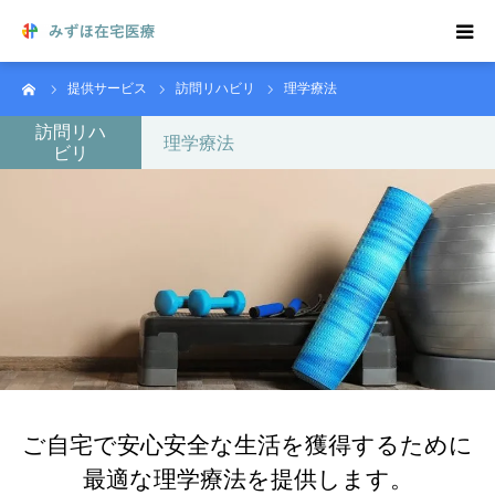
ーム
提供サービス
訪問リハビリ
理学療法
在宅医療をご希望の方
訪問リハ
理学療法
ビリ
在宅医療について
院長からのごあいさつ
訪問リハビリ
医療機関の方へ
求人のご案内
ご自宅で安心安全な生活を獲得するために
最適な理学療法を提供します。