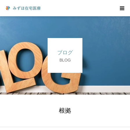
在宅医療をご希望の方
在宅医療について
ブログ
院長からのごあいさつ
BLOG
訪問リハビリ
医療機関の方へ
求人のご案内
根拠